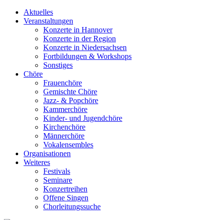
Aktuelles
Veranstaltungen
Konzerte in Hannover
Konzerte in der Region
Konzerte in Niedersachsen
Fortbildungen & Workshops
Sonstiges
Chöre
Frauenchöre
Gemischte Chöre
Jazz- & Popchöre
Kammerchöre
Kinder- und Jugendchöre
Kirchenchöre
Männerchöre
Vokalensembles
Organisationen
Weiteres
Festivals
Seminare
Konzertreihen
Offene Singen
Chorleitungssuche