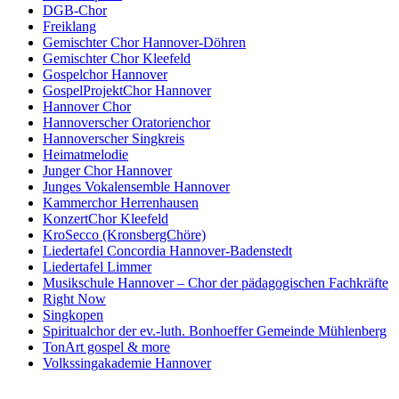
DGB-Chor
Freiklang
Gemischter Chor Hannover-Döhren
Gemischter Chor Kleefeld
Gospelchor Hannover
GospelProjektChor Hannover
Hannover Chor
Hannoverscher Oratorienchor
Hannoverscher Singkreis
Heimatmelodie
Junger Chor Hannover
Junges Vokalensemble Hannover
Kammerchor Herrenhausen
KonzertChor Kleefeld
KroSecco (KronsbergChöre)
Liedertafel Concordia Hannover-Badenstedt
Liedertafel Limmer
Musikschule Hannover – Chor der pädagogischen Fachkräfte
Right Now
Singkopen
Spiritualchor der ev.-luth. Bonhoeffer Gemeinde Mühlenberg
TonArt gospel & more
Volkssingakademie Hannover