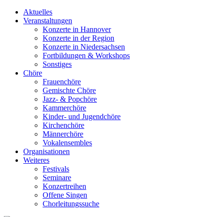
Aktuelles
Veranstaltungen
Konzerte in Hannover
Konzerte in der Region
Konzerte in Niedersachsen
Fortbildungen & Workshops
Sonstiges
Chöre
Frauenchöre
Gemischte Chöre
Jazz- & Popchöre
Kammerchöre
Kinder- und Jugendchöre
Kirchenchöre
Männerchöre
Vokalensembles
Organisationen
Weiteres
Festivals
Seminare
Konzertreihen
Offene Singen
Chorleitungssuche