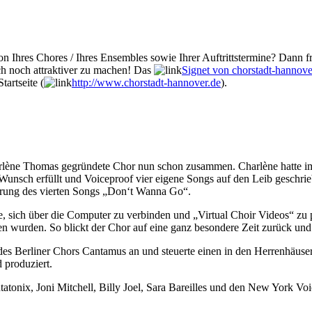
n Ihres Chores / Ihres Ensembles sowie Ihrer Auftrittstermine? Dann fr
ch noch attraktiver zu machen! Das
Signet von chorstadt-hannove
tartseite (
http://www.chorstadt-hannover.de
).
arlène Thomas gegründete Chor nun schon zusammen. Charlène hatte i
nsch erfüllt und Voiceproof vier eigene Songs auf den Leib geschrieb
ierung des vierten Songs „Don‘t Wanna Go“.
, sich über die Computer zu verbinden und „Virtual Choir Videos“ zu
wurden. So blickt der Chor auf eine ganz besondere Zeit zurück und 
es Berliner Chors Cantamus an und steuerte einen in den Herrenhäuser
 produziert.
onix, Joni Mitchell, Billy Joel, Sara Bareilles und den New York Voice