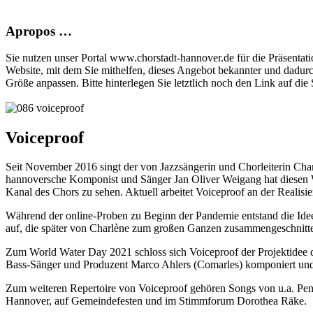
Apropos …
Sie nutzen unser Portal www.chorstadt-hannover.de für die Präsentatio
Website, mit dem Sie mithelfen, dieses Angebot bekannter und dadur
Größe anpassen. Bitte hinterlegen Sie letztlich noch den Link auf die S
Voiceproof
Seit November 2016 singt der von Jazzsängerin und Chorleiterin Ch
hannoversche Komponist und Sänger Jan Oliver Weigang hat diesen Wu
Kanal des Chors zu sehen. Aktuell arbeitet Voiceproof an der Realis
Während der online-Proben zu Beginn der Pandemie entstand die Idee
auf, die später von Charlène zum großen Ganzen zusammengeschnitten 
Zum World Water Day 2021 schloss sich Voiceproof der Projektidee d
Bass-Sänger und Produzent Marco Ahlers (Comarles) komponiert und
Zum weiteren Repertoire von Voiceproof gehören Songs von u.a. Pentat
Hannover, auf Gemeindefesten und im Stimmforum Dorothea Räke.