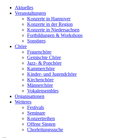
Aktuelles
Veranstaltungen
Konzerte in Hannover
Konzerte in der Region
Konzerte in Niedersachsen
Fortbildungen & Workshops
Sonstiges
Chöre
Frauenchöre
Gemischte Chöre
Jazz- & Popchöre
Kammerchöre
Kinder- und Jugendchöre
Kirchenchöre
Männerchöre
Vokalensembles
Organisationen
Weiteres
Festivals
Seminare
Konzertreihen
Offene Singen
Chorleitungssuche