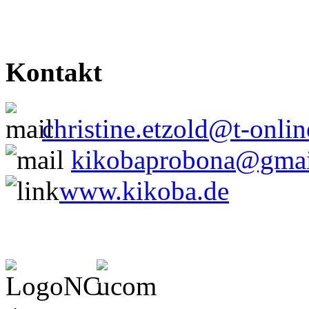
Kontakt
christine.etzold@t-onlin
kikobaprobona@gmai
www.kikoba.de