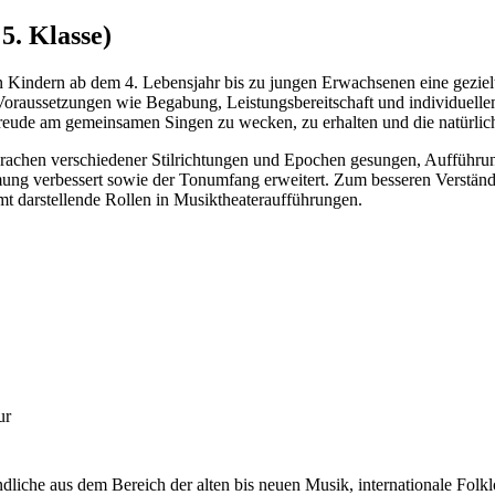
5. Klasse)
n Kindern ab dem 4. Lebensjahr bis zu jungen Erwachsenen eine gezielt
 Voraussetzungen wie Begabung, Leistungsbereitschaft und individuell
 Freude am gemeinsamen Singen zu wecken, zu erhalten und die natürli
prachen verschiedener Stilrichtungen und Epochen gesungen, Aufführu
ng verbessert sowie der Tonumfang erweitert. Zum besseren Verständn
t darstellende Rollen in Musiktheateraufführungen.
ur
ndliche aus dem Bereich der alten bis neuen Musik, internationale Fol