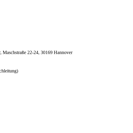
r,
Maschstraße 22-24,
30169
Hannover
chleitung)