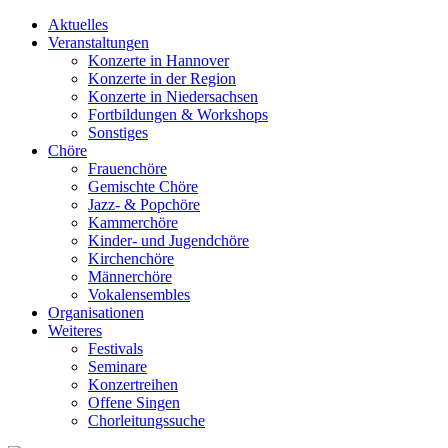
Aktuelles
Veranstaltungen
Konzerte in Hannover
Konzerte in der Region
Konzerte in Niedersachsen
Fortbildungen & Workshops
Sonstiges
Chöre
Frauenchöre
Gemischte Chöre
Jazz- & Popchöre
Kammerchöre
Kinder- und Jugendchöre
Kirchenchöre
Männerchöre
Vokalensembles
Organisationen
Weiteres
Festivals
Seminare
Konzertreihen
Offene Singen
Chorleitungssuche