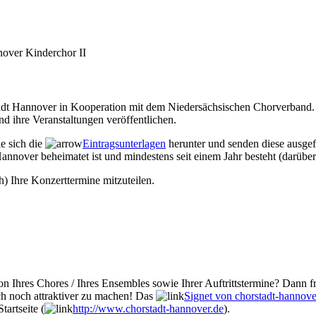
over Kinderchor II
Stadt Hannover in Kooperation mit dem Niedersächsischen Chorverband. 
d ihre Veranstaltungen veröffentlichen.
ie sich die
Eintragsunterlagen
herunter und senden diese ausgef
annover beheimatet ist und mindestens seit einem Jahr besteht (darüber
h) Ihre Konzerttermine mitzuteilen.
n Ihres Chores / Ihres Ensembles sowie Ihrer Auftrittstermine? Dann fr
ch noch attraktiver zu machen! Das
Signet von chorstadt-hannove
tartseite (
http://www.chorstadt-hannover.de
).