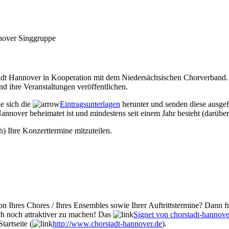
over Singgruppe
Stadt Hannover in Kooperation mit dem Niedersächsischen Chorverband. 
d ihre Veranstaltungen veröffentlichen.
ie sich die
Eintragsunterlagen
herunter und senden diese ausgef
annover beheimatet ist und mindestens seit einem Jahr besteht (darüber
h) Ihre Konzerttermine mitzuteilen.
n Ihres Chores / Ihres Ensembles sowie Ihrer Auftrittstermine? Dann fr
ch noch attraktiver zu machen! Das
Signet von chorstadt-hannove
tartseite (
http://www.chorstadt-hannover.de
).