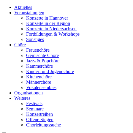
Aktuelles
Veranstaltungen
Konzerte in Hannover
Konzerte in der Region
Konzerte in Niedersachsen
Fortbildungen & Workshops
Sonstiges
Chöre
Frauenchöre
Gemischte Chöre
Jazz- & Popchöre
Kammerchöre
Kinder- und Jugendchöre
Kirchenchöre
Männerchöre
Vokalensembles
Organisationen
Weiteres
Festivals
Seminare
Konzertreihen
Offene Singen
Chorleitungssuche