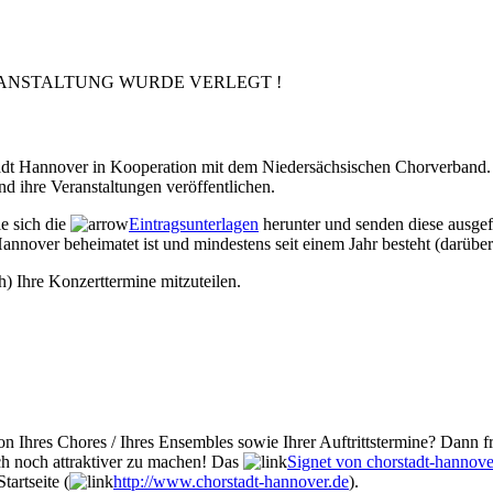
VERANSTALTUNG WURDE VERLEGT !
Stadt Hannover in Kooperation mit dem Niedersächsischen Chorverband. 
d ihre Veranstaltungen veröffentlichen.
ie sich die
Eintragsunterlagen
herunter und senden diese ausgef
annover beheimatet ist und mindestens seit einem Jahr besteht (darüber
h) Ihre Konzerttermine mitzuteilen.
n Ihres Chores / Ihres Ensembles sowie Ihrer Auftrittstermine? Dann fr
ch noch attraktiver zu machen! Das
Signet von chorstadt-hannove
tartseite (
http://www.chorstadt-hannover.de
).