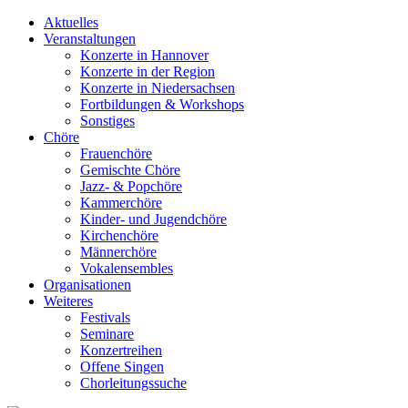
Aktuelles
Veranstaltungen
Konzerte in Hannover
Konzerte in der Region
Konzerte in Niedersachsen
Fortbildungen & Workshops
Sonstiges
Chöre
Frauenchöre
Gemischte Chöre
Jazz- & Popchöre
Kammerchöre
Kinder- und Jugendchöre
Kirchenchöre
Männerchöre
Vokalensembles
Organisationen
Weiteres
Festivals
Seminare
Konzertreihen
Offene Singen
Chorleitungssuche